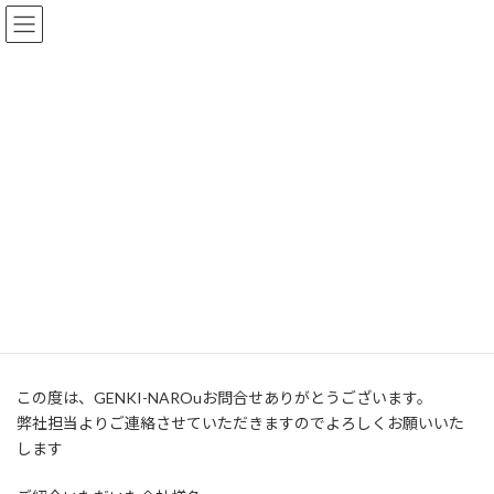
コ
ナ
ン
ビ
テ
ゲ
ン
ー
ツ
シ
GENKI-NAROuお問合せ-株式会
へ
ョ
ス
ン
社ビゼル
キ
に
ッ
移
プ
動
HOME
GENKI-NAROuお問合せ-株式会社ビゼル
【従業員の笑顔が会社の力にな
る】
この度は、GENKI-NAROuお問合せありがとうございます。
弊社担当よりご連絡させていただきますのでよろしくお願いいた
します