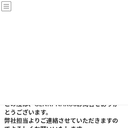
コ
ナ
ン
ビ
テ
ゲ
ン
ー
ツ
シ
GENKI-NAROuお問合せ-オルキ
へ
ョ
ス
ン
ーナ
キ
に
ッ
移
プ
動
HOME
GENKI-NAROuお問合せ-オルキーナ
【従業員の笑顔が会社の力にな
る】
この度は、GENKI-NAROuお問合せありが
とうございます。
弊社担当よりご連絡させていただきますの