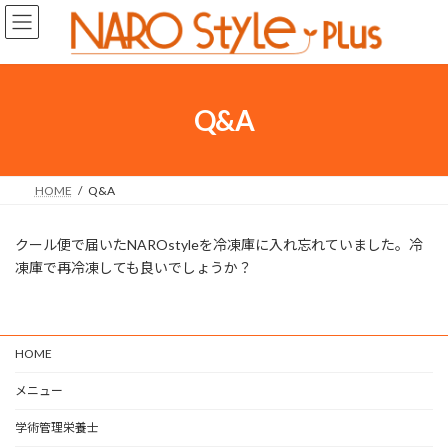
コ
ナ
ン
ビ
テ
ゲ
ン
ー
ツ
シ
へ
ョ
Q&A
ス
ン
キ
に
ッ
移
プ
動
HOME
Q&A
クール便で届いたNAROstyleを冷凍庫に入れ忘れていました。冷
凍庫で再冷凍しても良いでしょうか？
HOME
メニュー
学術管理栄養士